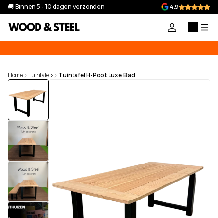
🚚 Binnen 5 - 10 dagen verzonden
4.9
uik de code 'VAKANTIEGELD10' voor 10% korting op alle producten in 
Home
Tuintafels
Tuintafel H-Poot Luxe Blad