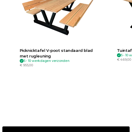
Picknicktafel V-poot standaard blad 
Tuintaf
5 - 10
met rugleuning
€ 469,00
5 - 10 werkdagen verzonden
€ 955,00