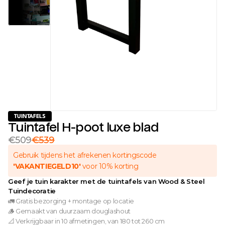
TUINTAFELS
Tuintafel H-poot luxe blad
€509
€539
Gebruik tijdens het afrekenen kortingscode 
'VAKANTIEGELD10'
 voor 10% korting 
Geef je tuin karakter met de tuintafels van Wood & Steel 
Tuindecoratie
🚛 Gratis bezorging + montage op locatie 
🪵 Gemaakt van duurzaam douglashout
📐 Verkrijgbaar in 10 afmetingen, van 180 tot 260 cm