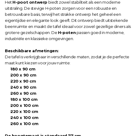
Het 
H-poot ontwerp
 biedt zowel stabiliteit als een moderne 
uitstraling. De stevige H-poten zorgen voor een robuuste en 
betrouwbare basis, terwijl het strakke ontwerp het geheel een 
eigentijdse en elegante look geeft. Dit ontwerp biedt uitstekende 
beenruimte en maakt de tafel ideaal voor zowel gezellige diners als 
grotere gezelschappen. De 
H-poten
 passen goed in moderne, 
industriële en klassieke omgevingen.
Beschikbare afmetingen:
De tafel is verkrijgbaar in verschillende maten, zodat je de perfecte 
maat kunt kiezen voor jouw ruimte:
180 x 90 cm
200 x 90 cm
220 x 90 cm
240 x 90 cm
260 x 90 cm
180 x 100 cm
200 x 100 cm
220 x 100 cm
240 x 100 cm
260 x 100 cm
De hoogtemaat is standaard 77 cm