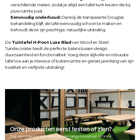
verschillende maten, zodat je altijd een tafel kunt kiezen die bij 
jouw ruimte past.
Eenvoudig onderhoud:
 Dankzij de transparante Douglas 
behandeling blijft de tafel eenvoudig schoon te maken en 
behoudt deze zijn prachtige, natuurlijke uitstraling.
De 
Tuintafel H-Poot Luxe Blad
 van Wood en Steel 
Tuindecoratie biedt de perfecte balans tussen design, 
duurzaamheid en functionaliteit. Voeg deze stijlvolle en robuuste 
tafel toe aan je interieur of buitenruimte en geniet jarenlang van zijn 
kwaliteit en verfijnde uitstraling!
Onze producten eerst testen of zien?
Dat kan! Plan nu een afspraak om langs te komen in onze 