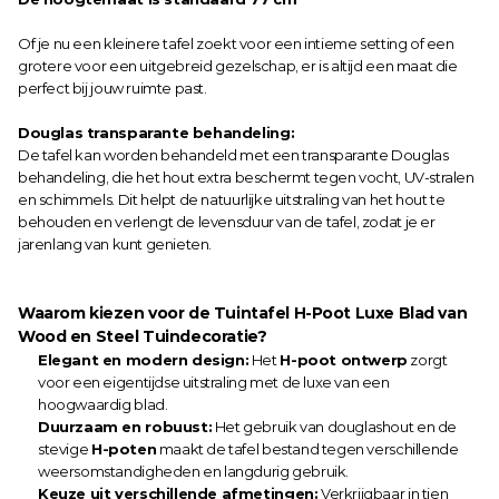
Of je nu een kleinere tafel zoekt voor een intieme setting of een 
grotere voor een uitgebreid gezelschap, er is altijd een maat die 
perfect bij jouw ruimte past.
Douglas transparante behandeling:
De tafel kan worden behandeld met een transparante Douglas 
behandeling, die het hout extra beschermt tegen vocht, UV-stralen 
en schimmels. Dit helpt de natuurlijke uitstraling van het hout te 
behouden en verlengt de levensduur van de tafel, zodat je er 
jarenlang van kunt genieten.
Waarom kiezen voor de Tuintafel H-Poot Luxe Blad van 
Wood en Steel Tuindecoratie?
Elegant en modern design:
 Het 
H-poot ontwerp
 zorgt 
voor een eigentijdse uitstraling met de luxe van een 
hoogwaardig blad.
Duurzaam en robuust:
 Het gebruik van douglashout en de 
stevige 
H-poten
 maakt de tafel bestand tegen verschillende 
weersomstandigheden en langdurig gebruik.
Keuze uit verschillende afmetingen:
 Verkrijgbaar in tien 