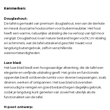
Kenmerken:
Douglashout:
De tafel is gemaakt van premium douglashout, een van de sterkste 
en meest duurzame houtsoorten voor buitenmeubilair. Het hout 
heeft een warme, natuurlijke uitstraling die na verloop van tijd mooi 
vergrijst. Douglashout is van nature bestand tegen vocht, UV-straling 
en schimmels, wat de tafel uitstekend geschikt maakt voor 
langdurig buitengebruik, zelfs in verschillende 
weersomstandigheden.
Luxe blad:
Het luxe blad biedt een hoogwaardige afwerking, die de tafel een 
elegante en verfijnde uitstraling geeft. Het grote en functionele 
oppervlak biedt voldoende ruimte voor diverse toepassingen, zoals 
dineren, werken of ontspannen. Het luxe blad is bovendien 
eenvoudig te reinigen en goed bestand tegen dagelijks gebruik, 
zodat je langdurig kunt genieten van zowel het uiterlijk als de 
functionaliteit van de tafel.
H-poot ontwerp: