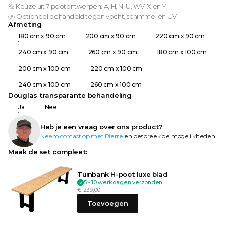
🔩 Keuze uit 7 pootontwerpen: A, H, N, U, WV, X en Y
⛈️ Optioneel behandeld tegen vocht, schimmel en UV
Afmeting
180 cm x 90 cm
200 cm x 90 cm
220 cm x 90 cm
240 cm x 90 cm
260 cm x 90 cm
180 cm x 100 cm
200 cm x 100 cm
220 cm x 100 cm
240 cm x 100 cm
260 cm x 100 cm
Douglas transparante behandeling
Ja
Nee
Heb je een vraag over ons product?
Neem contact op met Pierre
 en bespreek de mogelijkheden.
Maak de set compleet: 
Tuinbank H-poot luxe blad
5 - 10 werkdagen verzonden
€ 239,00
Toevoegen