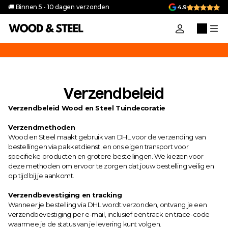
🚚 Binnen 5 - 10 dagen verzonden
4.9
uik de code 'VAKANTIEGELD10' voor 10% korting op alle producten in 
Verzendbeleid
Verzendbeleid Wood en Steel Tuindecoratie
Verzendmethoden
Wood en Steel maakt gebruik van DHL voor de verzending van 
bestellingen via pakketdienst, en ons eigen transport voor 
specifieke producten en grotere bestellingen. We kiezen voor 
deze methoden om ervoor te zorgen dat jouw bestelling veilig en 
op tijd bij je aankomt.
Verzendbevestiging en tracking
Wanneer je bestelling via DHL wordt verzonden, ontvang je een 
verzendbevestiging per e-mail, inclusief een track en trace-code 
waarmee je de status van je levering kunt volgen.