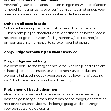
Waddeneilanden en buitenland
Verzending naar buitenlandse bestemmingen en Waddeneilanden 
is mogelijk, maar enkel na overleg. Neem contact met ons op voor 
meer informatie en om de mogelijkheden te bespreken.
Ophalen bij onze locatie
Je kunt je bestelling ook persoonlijk ophalen bij ons magazijn in 
Huissen, mits je bij de checkout kiest voor afhalen op locatie. Zodra 
het product gereed is voor afhaling, nemen wij contact met je op 
om een geschikt moment af te spreken voor het ophalen.
Zorgvuldige verpakking en klantenservice
Zorgvuldige verpakking
We besteden uiterste zorg aan het verpakken van je bestelling om 
schade tijdens het transport te voorkomen. Onze producten 
worden altijd goed ingepakt voor een veilige levering, of deze nu 
via DHL of ons eigen transport wordt bezorgd.
Problemen of beschadigingen
Als er tijdens het verzendproces iets misgaat of als je bestelling 
beschadigd is aangekomen, neem dan zo snel mogelijk contact op 
met onze klantenservice. We helpen je graag verder en zorgen 
voor een passende oplossing.