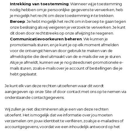
Intrekking van toestemming
: Wanneer wij je toestemming 
nodig hebben om je persoonlijke gegevens te verwerken, heb 
je mogelijk het recht om deze toestemming in te trekken.
Beroep
: Je hebt mogelijk het recht om in beroep te gaan tegen 
onze beslissing als wij weigeren je verzoek te verwerken. Je kunt 
dit doen door rechtstreeks op onze afwijzing te reageren.
Communicatievoorkeuren beheren
: We kunnen je 
promotiemails sturen, en je kunt je op elk moment afmelden 
voor de ontvangst hiervan door gebruik te maken van de 
afmeldoptie die deel uitmaakt van de e-mails die we je sturen. 
Als je je afmeldt, kunnen we je nog steeds niet-promotionele e-
mails sturen, zoals e-mails over je account of bestellingen die je 
hebt geplaatst.
Je kunt elk van deze rechten uitoefenen waar dit wordt 
aangegeven op onze Site of door contact met ons op te nemen via 
onderstaande contactgegevens.
Wij zullen je niet discrimineren als je een van deze rechten 
uitoefent. Het is mogelijk dat we informatie over jou moeten 
verzamelen om jouw identiteit te verifiëren, zoals je e-mailadres of 
accountgegevens, voordat we een inhoudelijk antwoord op het 