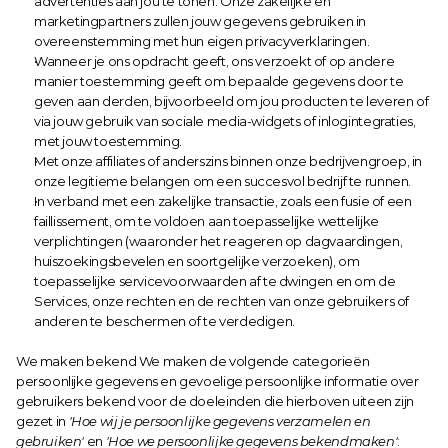
advertenties aan jou te tonen. Onze zakelijke en 
marketingpartners zullen jouw gegevens gebruiken in 
overeenstemming met hun eigen privacyverklaringen.
Wanneer je ons opdracht geeft, ons verzoekt of op andere 
manier toestemming geeft om bepaalde gegevens door te 
geven aan derden, bijvoorbeeld om jou producten te leveren of 
via jouw gebruik van sociale media-widgets of inlogintegraties, 
met jouw toestemming.
Met onze affiliates of anderszins binnen onze bedrijvengroep, in 
onze legitieme belangen om een succesvol bedrijf te runnen.
In verband met een zakelijke transactie, zoals een fusie of een 
faillissement, om te voldoen aan toepasselijke wettelijke 
verplichtingen (waaronder het reageren op dagvaardingen, 
huiszoekingsbevelen en soortgelijke verzoeken), om 
toepasselijke servicevoorwaarden af te dwingen en om de 
Services, onze rechten en de rechten van onze gebruikers of 
anderen te beschermen of te verdedigen.
We maken bekend We maken de volgende categorieën 
persoonlijke gegevens en gevoelige persoonlijke informatie over 
gebruikers bekend voor de doeleinden die hierboven uiteen zijn 
gezet in 
'Hoe wij je persoonlijke gegevens verzamelen en 
gebruiken'
 en 
'Hoe we persoonlijke gegevens bekendmaken'
: