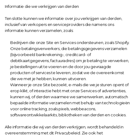
Informatie die we verkrijgen van derden
Ten slotte kunnen we informatie over jou verkrijgen van derden, 
inclusief van verkopers en serviceproviders die namens ons 
informatie kunnen verzamelen, zoals:
Bedrijven die onze Site en Services ondersteunen, zoals Shopify.
Onze betalingsverwerkers, die betalingsgegevens verzamelen 
(bijvoorbeeld bankrekening-, creditcard- of 
debitkaartgegevens, factuuradres) om je betaling te verwerken, 
je bestellingen uit te voeren en de door jou gevraagde 
producten of services te leveren, zodat we de overeenkomst 
die we met je hebben, kunnen uitvoeren.
Wanneer je onze Site bezoekt, e-mails die we je sturen opent of 
erop klikt, of interactie hebt met onze Services of advertenties, 
kunnen wij, of derden waarmee we samenwerken, automatisch 
bepaalde informatie verzamelen met behulp van technologieën 
voor online tracking, zoals pixels, webbeacons, 
softwareontwikkelaarkits, bibliotheken van derden en cookies.
Alle informatie die wij van derden verkrijgen, wordt behandeld in 
overeenstemming met dit Privacybeleid. Zie ook het 