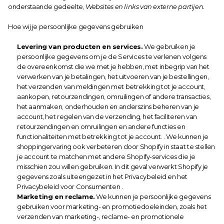
onderstaande gedeelte, 
Websites en links van externe partijen.
Hoe wij je persoonlijke gegevens gebruiken
Levering van producten en services.
 We gebruiken je 
persoonlijke gegevens om je de Services te verlenen volgens 
de overeenkomst die we met je hebben, met inbegrip van het 
verwerken van je betalingen, het uitvoeren van je bestellingen, 
het verzenden van meldingen met betrekking tot je account, 
aankopen, retourzendingen, omruilingen of andere transacties, 
het aanmaken, onderhouden en anderszins beheren van je 
account, het regelen van de verzending, het faciliteren van 
retourzendingen en omruilingen en andere functies en 
functionaliteiten met betrekking tot je account. . We kunnen je 
shoppingervaring ook verbeteren door Shopify in staat te stellen 
je account te matchen met andere Shopify-services die je 
misschien zou willen gebruiken. In dit geval verwerkt Shopify je 
gegevens zoals uiteengezet in het Privacybeleid en het 
Privacybeleid voor Consumenten .
Marketing en reclame.
 We kunnen je persoonlijke gegevens 
gebruiken voor marketing- en promotiedoeleinden, zoals het 
verzenden van marketing-, reclame- en promotionele 