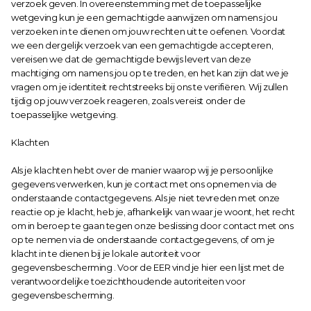
verzoek geven. In overeenstemming met de toepasselijke 
wetgeving kun je een gemachtigde aanwijzen om namens jou 
verzoeken in te dienen om jouw rechten uit te oefenen. Voordat 
we een dergelijk verzoek van een gemachtigde accepteren, 
vereisen we dat de gemachtigde bewijs levert van deze 
machtiging om namens jou op te treden, en het kan zijn dat we je 
vragen om je identiteit rechtstreeks bij ons te verifiëren. Wij zullen 
tijdig op jouw verzoek reageren, zoals vereist onder de 
toepasselijke wetgeving.
Klachten
Als je klachten hebt over de manier waarop wij je persoonlijke 
gegevens verwerken, kun je contact met ons opnemen via de 
onderstaande contactgegevens. Als je niet tevreden met onze 
reactie op je klacht, heb je, afhankelijk van waar je woont, het recht 
om in beroep te gaan tegen onze beslissing door contact met ons 
op te nemen via de onderstaande contactgegevens, of om je 
klacht in te dienen bij je lokale autoriteit voor 
gegevensbescherming . Voor de EER vind je 
hier
 een lijst met de 
verantwoordelijke toezichthoudende autoriteiten voor 
gegevensbescherming.