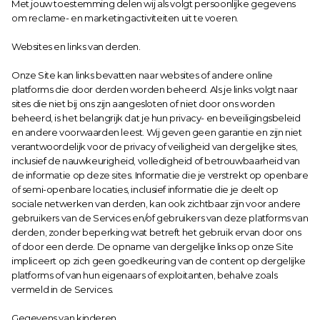
Met jouw toestemming delen wij als volgt persoonlijke gegevens 
om reclame- en marketingactiviteiten uit te voeren.
Websites en links van derden.
Onze Site kan links bevatten naar websites of andere online 
platforms die door derden worden beheerd. Als je links volgt naar 
sites die niet bij ons zijn aangesloten of niet door ons worden 
beheerd, is het belangrijk dat je hun privacy- en beveiligingsbeleid 
en andere voorwaarden leest. Wij geven geen garantie en zijn niet 
verantwoordelijk voor de privacy of veiligheid van dergelijke sites, 
inclusief de nauwkeurigheid, volledigheid of betrouwbaarheid van 
de informatie op deze sites. Informatie die je verstrekt op openbare 
of semi-openbare locaties, inclusief informatie die je deelt op 
sociale netwerken van derden, kan ook zichtbaar zijn voor andere 
gebruikers van de Services en/of gebruikers van deze platforms van 
derden, zonder beperking wat betreft het gebruik ervan door ons 
of door een derde. De opname van dergelijke links op onze Site 
impliceert op zich geen goedkeuring van de content op dergelijke 
platforms of van hun eigenaars of exploitanten, behalve zoals 
vermeld in de Services.
Gegevens van kinderen