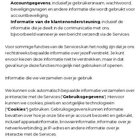
Accountgegevens
, inclusief je gebruikersnaam, wachtwoord, 
beveiligingsvragen en andere informatie die wordt gebruikt voor 
accountbeveiliging.
Informatie van de klantenondersteuning
, inclusief de 
informatie die je deelt in de communicatie met ons, 
bijvoorbeeld wanneer je een bericht verzendt via de Services.
Voor sommige functies van de Services kan het nodig zijn dat je ons 
rechtstreeks bepaalde informatie over jezelf verstrekt. Je kunt 
ervoor kiezen deze informatie niet te verstrekken, maar in dat 
geval kun je deze functies mogelijk niet gebruiken of openen.
Informatie die we verzamelen over je gebruik
We kunnen ook automatisch bepaalde informatie verzamelen over 
je interactie met de Services ('
Gebruiksgegevens
'). Hiervoor 
kunnen we cookies, pixels en soortgelijke technologieën 
("
Cookies
") gebruiken. Gebruiksgegevens kunnen informatie 
bevatten over hoe je onze Site en je account bezoekt en gebruikt, 
inclusief apparaatinformatie, browserinformatie, informatie over je 
netwerkverbinding, je IP-adres en andere informatie over je 
interactie met de Services.