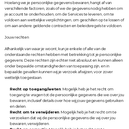
Hoelang we je persoonlijke gegevens bewaren, hangt af van 
verschillende factoren, zoals of we de gegevens nodig hebben om 
je account te onderhouden, om de Services te leveren, om te 
voldoen aan wettelijke verplichtingen, om geschillen op te lossen of 
om aan andere geldende contracten en beleidsregels te voldoen.
Jouw rechten
Afhankelijk van waar je woont, kun je enkele of alle van de 
onderstaande rechten hebben met betrekking tot je persoonlijke 
gegevens. Deze rechten zijn echter niet absoluut en kunnen alleen 
onder bepaalde omstandigheden van toepassing zijn, en in 
bepaalde gevallen kunnen wij je verzoek afwijzen, voor zover 
wettelijk toegestaan.
Recht op toegang/weten
: Mogelijk heb je het recht om 
toegang te vragen tot de persoonlijke gegevens die we over jou 
bewaren, inclusief details over hoe wij jouw gegevens gebruiken 
en delen.
Recht om te verwijderen
: Mogelijk heb je het recht om te 
verzoeken dat wij de persoonlijke gegevens die wij over jou 
bewaren, verwijderen.