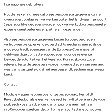
Internationale gebruikers
Houd er rekening mee dat we je persoonlijke gegevens kunnen 
overdragen, opslaan en verwerken buiten het land waarin je woont. 
Je persoonlijke gegevens worden ook verwerkt door personeel en 
externe dienstverleners en partners in deze landen.
Als we je persoonlijke gegevens buiten Europa overdragen, 
vertrouwen we op erkende overdrachtsmechanismen zoals de 
modelcontractbepalingen van de Europese Commissie, of 
gelijkwaardige contracten uitgegeven door de relevante 
bevoegde autoriteit van het Verenigd Koninkrijk, voor zover 
relevant, tenzij de gegevens worden overgedragen aan een land 
waarvan is vastgesteld dat het een passend beschermingsniveau 
biedt.
Contact
Mocht je vragen hebben over onze privacypraktijken of dit 
Privacybeleid, of als je een van de rechten wilt uitoefenen die voor 
jou beschikbaar zijn, bel ons dan of stuur ons een mail naar 
info@woodensteel-tuindeco.nl
 of neem contact met ons op via 