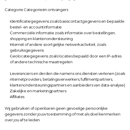
Categorie Categorieën ontvangers
Identificatiegegevens zoals basiscontactgegevens en bepaalde 
bestel- en accountinformatie
Commerciële informatie zoals informatie over bestellingen, 
shopping en klantenondersteuning
Internet of andere soortgelijke netwerkactiviteit, zoals 
gebruiksgegevens
Geolocatiegegevens zoals locaties bepaald door een IP-adres 
of andere technische maatregelen
Leveranciers en derden die namens ons diensten verlenen (zoals 
internetproviders, betalingsverwerkers, fulfilmentpartners, 
klantenondersteuningspartners en aanbieders van data-analyse)
Zakelijke en marketingpartners
Affiliates
Wij gebruiken of openbaren geen gevoelige persoonlijke 
gegevens zonder jouw toestemming of met als doel kenmerken 
over jou af te leiden.