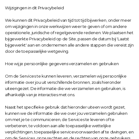
Wijzigingen in dit Privacybeleid
We kunnen dit Privacybeleid van tijd tot tijd bijwerken, onder meer 
om wijzigingen in onze werkwijzen weer te geven of om andere 
operationele, juridische of regelgevende redenen. We plaatsen het 
bijgewerkte Privacybeleid op de Site, passen de datum bij 'Laatst 
bijgewerkt' aan en ondernemen alle andere stappen die vereist zijn 
door de toepasselijke wetgeving.
Hoe wij je persoonlijke gegevens verzamelen en gebruiken
Om de Services te kunnen leveren, verzamelen wij persoonlijke 
informatie over jou uit verschillende bronnen, zoals hieronder 
uiteengezet. De informatie die we verzamelen en gebruiken, is 
afhankelijk van je interacties met ons.
Naast het specifieke gebruik dat hieronder uiteen wordt gezet, 
kunnen we de informatie die we over jou verzamelen gebruiken 
om met je te communiceren, de Services te leveren of te 
verbeteren, te voldoen aan alle toepasselijke wettelijke 
verplichtingen, toepasselijke servicevoorwaarden af te dwingen, en 
om de Services, onze rechten en de rechten van onze gebruikers 