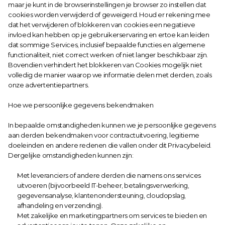
maar je kunt in de browserinstellingen je browser zo instellen dat 
cookies worden verwijderd of geweigerd. Houd er rekening mee 
dat het verwijderen of blokkeren van cookies een negatieve 
invloed kan hebben op je gebruikerservaring en ertoe kan leiden 
dat sommige Services, inclusief bepaalde functies en algemene 
functionaliteit, niet correct werken of niet langer beschikbaar zijn. 
Bovendien verhindert het blokkeren van Cookies mogelijk niet 
volledig de manier waarop we informatie delen met derden, zoals 
onze advertentiepartners.
Hoe we persoonlijke gegevens bekendmaken
In bepaalde omstandigheden kunnen we je persoonlijke gegevens 
aan derden bekendmaken voor contractuitvoering, legitieme 
doeleinden en andere redenen die vallen onder dit Privacybeleid. 
Dergelijke omstandigheden kunnen zijn:
Met leveranciers of andere derden die namens ons services 
uitvoeren (bijvoorbeeld IT-beheer, betalingsverwerking, 
gegevensanalyse, klantenondersteuning, cloudopslag, 
afhandeling en verzending).
Met zakelijke en marketingpartners om services te bieden en 