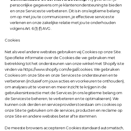
persoonlijke gegevens om je klantenondersteuning te bieden 
en onze Services te verbeteren. Dit is in ons legitieme belang 
om op met jou te communiceren, je effectieve services te 
verlenen en onze zakelijke relatie met jou te onderhouden 
volgens Art. 6 (1) (f) AVG .
Cookies
Net als veel andere websites gebruiken wij Cookies op onze Site. 
Specifieke informatie over de Cookies die we gebruiken met 
betrekking tot het ondersteunen van onze winkel met Shopify is te 
vinden via 
https://www.shopify.com/legal/cookies
. We gebruiken 
Cookies om onze Site en onze Services te ondersteunen en te 
verbeteren (inclusief om jouw acties en voorkeuren te onthouden), 
om analyses uit te voeren en meer inzicht te krijgen in de 
gebruikersinteractie met de Services (in ons legitieme belang om 
de Services te beheren, te verbeteren en te optimaliseren). We 
kunnen ook derden en serviceproviders toestaan om cookies op 
onze Site te gebruiken om de services, producten en reclame op 
onze Site en andere websites beter af te stemmen.
De meeste browsers accepteren Cookies standaard automatisch, 