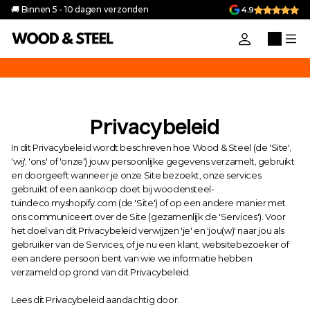
🚚 Binnen 5 - 10 dagen verzonden
4.9
uik de code 'VAKANTIEGELD10' voor 10% korting op alle producten in 
Privacybeleid
In dit Privacybeleid wordt beschreven hoe Wood & Steel (de 'Site', 
'wij', 'ons' of 'onze') jouw persoonlijke gegevens verzamelt, gebruikt 
en doorgeeft wanneer je onze Site bezoekt, onze services 
gebruikt of een aankoop doet bij woodensteel-
tuindeco.myshopify.com (de 'Site') of op een andere manier met 
ons communiceert over de Site (gezamenlijk de 'Services'). Voor 
het doel van dit Privacybeleid verwijzen 'je' en 'jou(w)' naar jou als 
gebruiker van de Services, of je nu een klant, websitebezoeker of 
een andere persoon bent van wie we informatie hebben 
verzameld op grond van dit Privacybeleid.
Lees dit Privacybeleid aandachtig door.