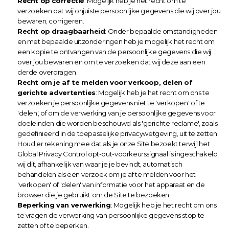
Recht op correctie
: Mogelijk heb je het recht om te 
verzoeken dat wij onjuiste persoonlijke gegevens die wij over jou 
bewaren, corrigeren.
Recht op draagbaarheid
: Onder bepaalde omstandigheden 
en met bepaalde uitzonderingen heb je mogelijk het recht om 
een kopie te ontvangen van de persoonlijke gegevens die wij 
over jou bewaren en om te verzoeken dat wij deze aan een 
derde overdragen.
Recht om je af te melden voor verkoop, delen of 
gerichte advertenties
: Mogelijk heb je het recht om ons te 
verzoeken je persoonlijke gegevens niet te 'verkopen' of te 
'delen', of om de verwerking van je persoonlijke gegevens voor 
doeleinden die worden beschouwd als 'gerichte reclame', zoals 
gedefinieerd in de toepasselijke privacywetgeving, uit te zetten. 
Houd er rekening mee dat als je onze Site bezoekt terwijl het 
Global Privacy Control opt-out-voorkeurssignaal is ingeschakeld, 
wij dit, afhankelijk van waar je je bevindt, automatisch 
behandelen als een verzoek om je af te melden voor het 
'verkopen' of 'delen' van informatie voor het apparaat en de 
browser die je gebruikt om de Site te bezoeken.
Beperking van verwerking
: Mogelijk heb je het recht om ons 
te vragen de verwerking van persoonlijke gegevens stop te 
zetten of te beperken.