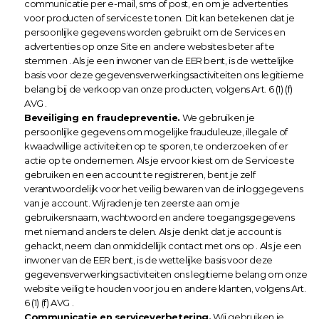
communicatie per e-mail, sms of post, en om je advertenties 
voor producten of services te tonen. Dit kan betekenen dat je 
persoonlijke gegevens worden gebruikt om de Services en 
advertenties op onze Site en andere websites beter af te 
stemmen . Als je een inwoner van de EER bent, is de wettelijke 
basis voor deze gegevensverwerkingsactiviteiten ons legitieme 
belang bij de verkoop van onze producten, volgens Art. 6 (1) (f) 
AVG .
Beveiliging en fraudepreventie.
 We gebruiken je 
persoonlijke gegevens om mogelijke frauduleuze, illegale of 
kwaadwillige activiteiten op te sporen, te onderzoeken of er 
actie op te ondernemen. Als je ervoor kiest om de Services te 
gebruiken en een account te registreren, bent je zelf 
verantwoordelijk voor het veilig bewaren van de inloggegevens 
van je account. Wij raden je ten zeerste aan om je 
gebruikersnaam, wachtwoord en andere toegangsgegevens 
met niemand anders te delen. Als je denkt dat je account is 
gehackt, neem dan onmiddellijk contact met ons op . Als je een 
inwoner van de EER bent, is de wettelijke basis voor deze 
gegevensverwerkingsactiviteiten ons legitieme belang om onze 
website veilig te houden voor jou en andere klanten, volgens Art. 
6 (1) (f) AVG .
Communicatie en serviceverbetering.
 Wij gebruiken je 