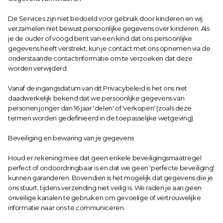
De Services zijn niet bedoeld voor gebruik door kinderen en wij 
verzamelen niet bewust persoonlijke gegevens over kinderen. Als 
je de ouder of voogd bent van een kind dat ons persoonlijke 
gegevens heeft verstrekt, kun je contact met ons opnemen via de 
onderstaande contactinformatie om te verzoeken dat deze 
worden verwijderd.
Vanaf de ingangsdatum van dit Privacybeleid is het ons niet 
daadwerkelijk bekend dat we persoonlijke gegevens van 
personen jonger dan 16 jaar 'delen' of 'verkopen' (zoals deze 
termen worden gedefinieerd in de toepasselijke wetgeving).
Beveiliging en bewaring van je gegevens
Houd er rekening mee dat geen enkele beveiligingsmaatregel 
perfect of ondoordringbaar is en dat we geen 'perfecte beveiliging' 
kunnen garanderen. Bovendien is het mogelijk dat gegevens die je 
ons stuurt, tijdens verzending niet veilig is. We raden je aan geen 
onveilige kanalen te gebruiken om gevoelige of vertrouwelijke 
informatie naar ons te communiceren.