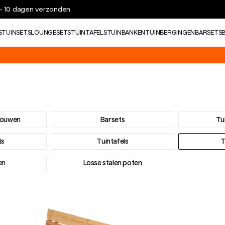
 - 10 dagen verzonden
S
TUINSETS
LOUNGESETS
TUINTAFELS
TUINBANKEN
TUINBERGINGEN
BARSETS
cten in de webshop.
bouwen
Barsets
Tu
ts
Tuintafels
T
en
Losse stalen poten