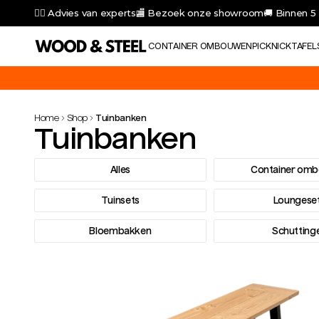
👷‍♂️ Advies van experts
🏬 Bezoek onze showroom
🚚 Binnen 5
CONTAINER OMBOUWEN
PICKNICKTAFEL
Gebruik de code 'VAKANTIEGELD10' voor 10% korting op alle produ
Home
Shop
Tuinbanken
Tuinbanken
Alles
Container om
Tuinsets
Loungese
Bloembakken
Schutting