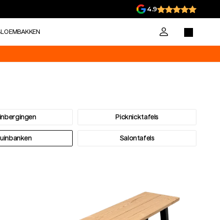
4.9
BLOEMBAKKEN
inbergingen
Picknicktafels
uinbanken
Salontafels