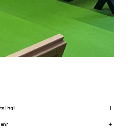
telling?
len?