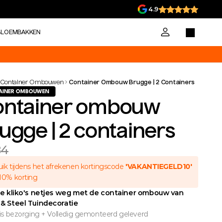
4.9
BLOEMBAKKEN
Container Ombouwen
Container Ombouw Brugge | 2 Containers
AINER OMBOUWEN
ntainer ombouw 
ugge | 2 containers
84
ik tijdens het afrekenen kortingscode 
'VAKANTIEGELD10'
10% korting 
e kliko's netjes weg met de container ombouw van 
& Steel Tuindecoratie
tis bezorging + Volledig gemonteerd geleverd