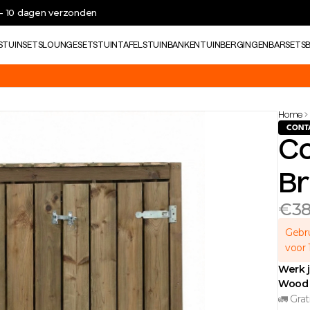
 - 10 dagen verzonden
S
TUINSETS
LOUNGESETS
TUINTAFELS
TUINBANKEN
TUINBERGINGEN
BARSETS
cten in de webshop.
Home
CONT
Co
Br
€3
Gebru
voor 
Werk j
Wood 
🚛 Gra