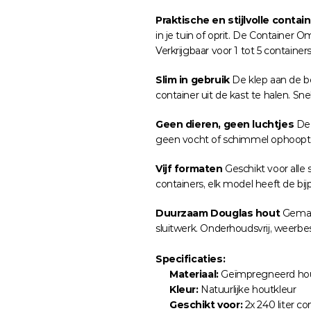
Praktische en stijlvolle contai
in je tuin of oprit. De Container 
Verkrijgbaar voor 1 tot 5 container
Slim in gebruik
 De klep aan de b
container uit de kast te halen. S
Geen dieren, geen luchtjes
 De 
geen vocht of schimmel ophoopt. P
Vijf formaten
 Geschikt voor alle st
containers, elk model heeft de b
Duurzaam Douglas hout
 Gemaa
sluitwerk. Onderhoudsvrij, weer
Specificaties:
Materiaal:
 Geïmpregneerd hou
Kleur:
 Natuurlijke houtkleur
Geschikt voor:
 2x 240 liter co