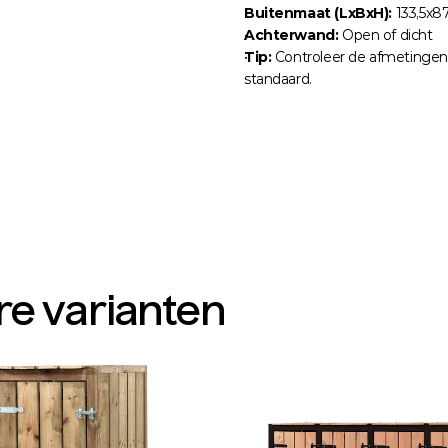
Buitenmaat (LxBxH):
 133,5x8
Achterwand:
 Open of dicht
Tip:
 Controleer de afmetingen v
standaard.
re varianten