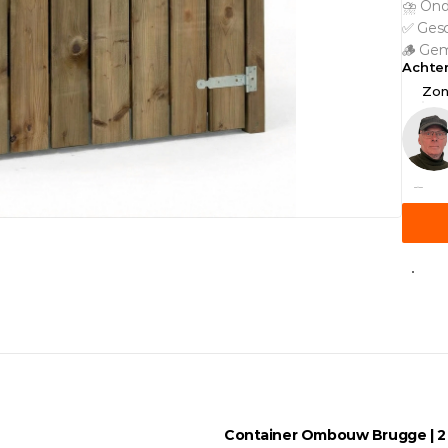
⛈️ Ond
✅ Gesch
🪵 Gem
Achte
Zon
Container Ombouw Brugge | 2