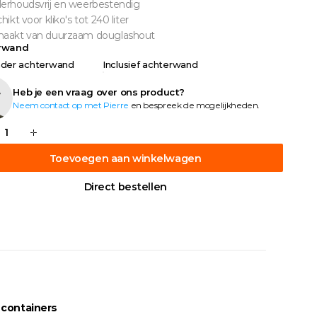
erhoudsvrij en weerbestendig
ikt voor kliko's tot 240 liter
aakt van duurzaam douglashout
rwand
der achterwand
Inclusief achterwand
Heb je een vraag over ons product?
Neem contact op met Pierre
 en bespreek de mogelijkheden.
Toevoegen aan winkelwagen
Direct bestellen
 containers