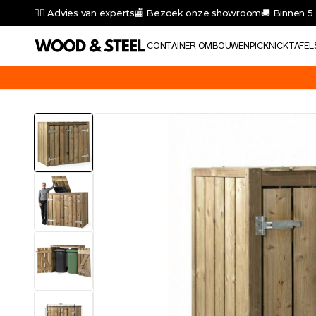
👷‍♂️ Advies van experts
🏬 Bezoek onze showroom
🚚 Binnen 5
CONTAINER OMBOUWEN
PICKNICKTAFEL
Gebruik de code 'VAKANTIEGELD10' voor 10% korting op alle produ