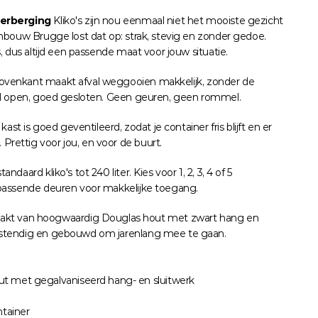
nerberging
 Kliko's zijn nou eenmaal niet het mooiste gezicht 
Ombouw Brugge lost dat op: strak, stevig en zonder gedoe. 
s, dus altijd een passende maat voor jouw situatie.
ovenkant maakt afval weggooien makkelijk, zonder de 
nel open, goed gesloten. Geen geuren, geen rommel.
kast is goed geventileerd, zodat je container fris blijft en er 
rettig voor jou, en voor de buurt.
andaard kliko's tot 240 liter. Kies voor 1, 2, 3, 4 of 5 
ijpassende deuren voor makkelijke toegang.
kt van hoogwaardig Douglas hout met zwart hang en 
bestendig en gebouwd om jarenlang mee te gaan.
t met gegalvaniseerd hang- en sluitwerk
ntainer