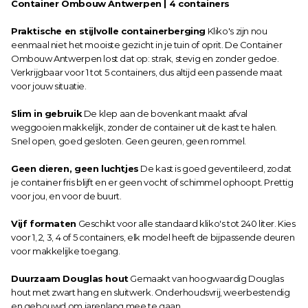
Container Ombouw Antwerpen | 4 containers
Praktische en stijlvolle containerberging
 Kliko's zijn nou 
eenmaal niet het mooiste gezicht in je tuin of oprit. De Container 
Ombouw Antwerpen lost dat op: strak, stevig en zonder gedoe. 
Verkrijgbaar voor 1 tot 5 containers, dus altijd een passende maat 
voor jouw situatie.
Slim in gebruik
 De klep aan de bovenkant maakt afval 
weggooien makkelijk, zonder de container uit de kast te halen. 
Snel open, goed gesloten. Geen geuren, geen rommel.
Geen dieren, geen luchtjes
 De kast is goed geventileerd, zodat 
je container fris blijft en er geen vocht of schimmel ophoopt. Prettig 
voor jou, en voor de buurt.
Vijf formaten
 Geschikt voor alle standaard kliko's tot 240 liter. Kies 
voor 1, 2, 3, 4 of 5 containers, elk model heeft de bijpassende deuren 
voor makkelijke toegang.
Duurzaam Douglas hout
 Gemaakt van hoogwaardig Douglas 
hout met zwart hang en sluitwerk. Onderhoudsvrij, weerbestendig 
en gebouwd om jarenlang mee te gaan.