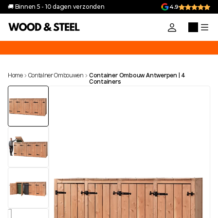
🚚 Binnen 5 - 10 dagen verzonden
4.9
uik de code 'VAKANTIEGELD10' voor 10% korting op alle producten in 
Home
Container Ombouwen
Container Ombouw Antwerpen | 4 
Containers