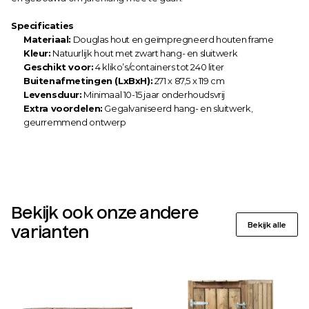
Specificaties
Materiaal:
 Douglas hout en geïmpregneerd houten frame
Kleur:
 Natuurlijk hout met zwart hang- en sluitwerk
Geschikt voor:
 4 kliko’s/containers tot 240 liter
Buitenafmetingen (LxBxH):
 271 x 87,5 x 119 cm
Levensduur:
 Minimaal 10-15 jaar onderhoudsvrij
Extra voordelen:
 Gegalvaniseerd hang- en sluitwerk, 
geurremmend ontwerp
Bekijk ook onze andere 
Bekijk alle
varianten