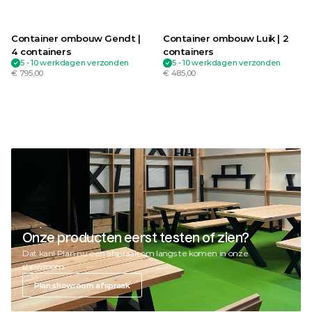
Container ombouw Gendt | 
Container ombouw Luik | 2 
4 containers
containers
5 - 10 werkdagen verzonden
5 - 10 werkdagen verzonden
€ 795,00
€ 485,00
Onze producten eerst testen of zien?
Dat kan! Plan nu een afspraak om langs te komen in onze 
showroom.
Plan showroom afspraak