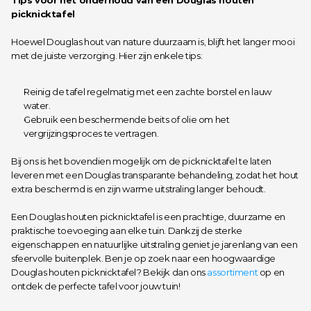
Tips voor het onderhoud van een Douglas houten 
picknicktafel
Hoewel Douglas hout van nature duurzaam is, blijft het langer mooi 
met de juiste verzorging. Hier zijn enkele tips:
Reinig de tafel regelmatig met een zachte borstel en lauw 
water.
Gebruik een beschermende beits of olie om het 
vergrijzingsproces te vertragen.
Bij ons is het bovendien mogelijk om de picknicktafel te laten 
leveren met een Douglas transparante behandeling, zodat het hout 
extra beschermd is en zijn warme uitstraling langer behoudt.
Een Douglas houten picknicktafel is een prachtige, duurzame en 
praktische toevoeging aan elke tuin. Dankzij de sterke 
eigenschappen en natuurlijke uitstraling geniet je jarenlang van een 
sfeervolle buitenplek. Ben je op zoek naar een hoogwaardige 
Douglas houten picknicktafel? Bekijk dan ons 
assortiment
 op en 
ontdek de perfecte tafel voor jouw tuin!