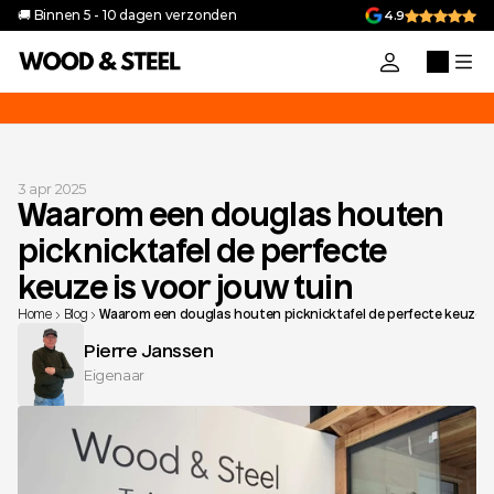
🚚 Binnen 5 - 10 dagen verzonden
4.9
uik de code 'VAKANTIEGELD10' voor 10% korting op alle producten in 
3 apr 2025
Waarom een douglas houten 
picknicktafel de perfecte 
keuze is voor jouw tuin
Home
Blog
Waarom een douglas houten picknicktafel de perfecte keuze is
Pierre Janssen
Eigenaar 