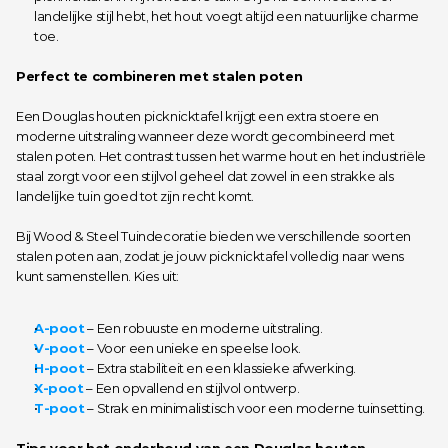
landelijke stijl hebt, het hout voegt altijd een natuurlijke charme 
toe.
Perfect te combineren met stalen poten
Een Douglas houten picknicktafel krijgt een extra stoere en 
moderne uitstraling wanneer deze wordt gecombineerd met 
stalen poten. Het contrast tussen het warme hout en het industriële 
staal zorgt voor een stijlvol geheel dat zowel in een strakke als 
landelijke tuin goed tot zijn recht komt.
Bij Wood & Steel Tuindecoratie bieden we verschillende soorten 
stalen poten aan, zodat je jouw picknicktafel volledig naar wens 
kunt samenstellen. Kies uit:
A-poot
 – Een robuuste en moderne uitstraling.
V-poot
 – Voor een unieke en speelse look.
H-poot
 – Extra stabiliteit en een klassieke afwerking.
X-poot
 – Een opvallend en stijlvol ontwerp.
T-poot
 – Strak en minimalistisch voor een moderne tuinsetting.