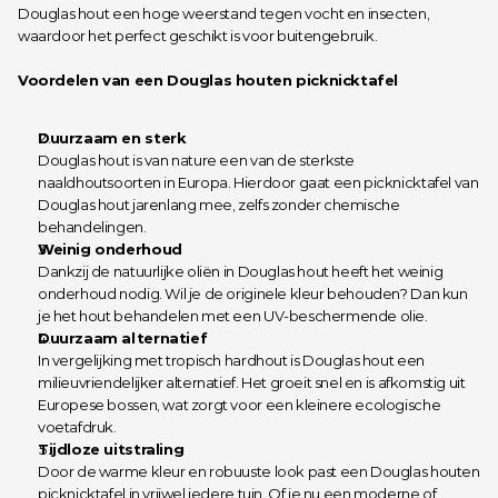
Douglas hout een hoge weerstand tegen vocht en insecten, 
waardoor het perfect geschikt is voor buitengebruik.
Voordelen van een Douglas houten picknicktafel
Duurzaam en sterk
Douglas hout is van nature een van de sterkste 
naaldhoutsoorten in Europa. Hierdoor gaat een picknicktafel van 
Douglas hout jarenlang mee, zelfs zonder chemische 
behandelingen.
Weinig onderhoud
Dankzij de natuurlijke oliën in Douglas hout heeft het weinig 
onderhoud nodig. Wil je de originele kleur behouden? Dan kun 
je het hout behandelen met een UV-beschermende olie.
Duurzaam alternatief
In vergelijking met tropisch hardhout is Douglas hout een 
milieuvriendelijker alternatief. Het groeit snel en is afkomstig uit 
Europese bossen, wat zorgt voor een kleinere ecologische 
voetafdruk.
Tijdloze uitstraling
Door de warme kleur en robuuste look past een Douglas houten 
picknicktafel in vrijwel iedere tuin. Of je nu een moderne of 